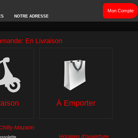
Mon Compte
ES
NOTRE ADRESSE
OMATE
TEX MEX
GLACES
SALADES
BOISSONS
ES
DESSERTS