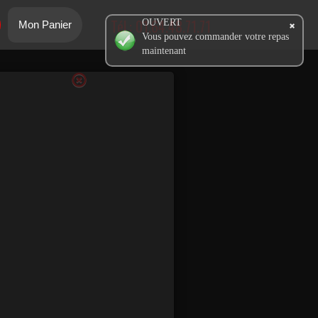
Tél.:
01.64.48.71.71
OUVERT
Mon Panier
Vous pouvez commander votre repas
maintenant