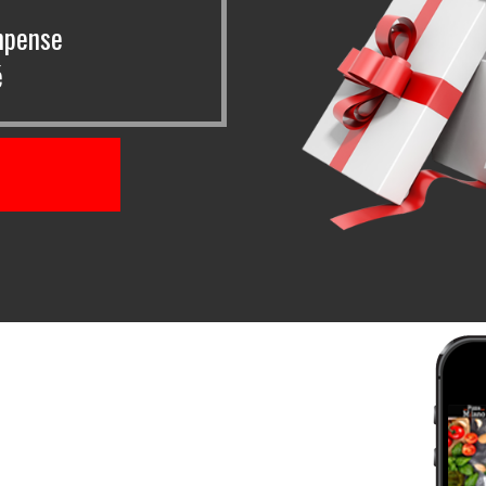
mpense
é