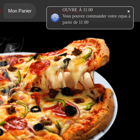
Tél.:
01.64.48.71.71
OUVRE À 11:00
Mon Panier
Vous pouvez commander votre repas à
partir de 11:00