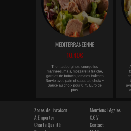
MEDITERRANEENNE
10.40€
Thon, aubergines, courgettes
marinées, maïs, mozzarella fraîche,
t
garnies de batavia, tomates fraîches
c
Servie avec pain et sauce au choix +
Sauce au choix pour 0.75 Euro de
av
plus.
a
Zones de Livraison
Mentions Légales
A Emporter
C.G.V
Charte Qualité
Contact