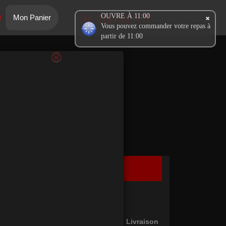
Tél.:
01.64.48.71.71
OUVRE À 11:00
Mon Panier
Vous pouvez commander votre repas à
partir de 11:00
Ma Commande
Panier Vide !
Type de commande: En Livraison