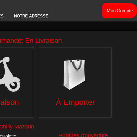
Mon Compte
ES
NOTRE ADRESSE
OMATE
TEX MEX
GLACES
SALADES
BOISSONS
ES
DESSERTS
SALADES