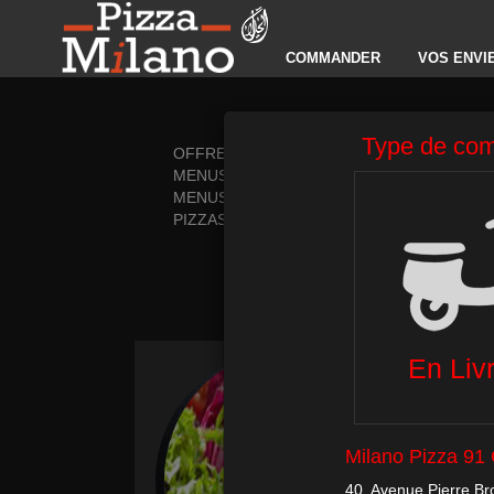
COMMANDER
VOS ENVI
OFFRES DECEMBRE
PIZZAS T
MENUS MIDI
PÂTES
MENUS
ESCALOP
PIZZAS CRÈME FRAÎCHE