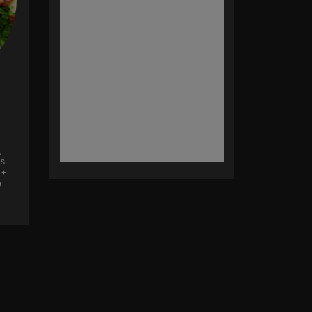
,
es
 +
e